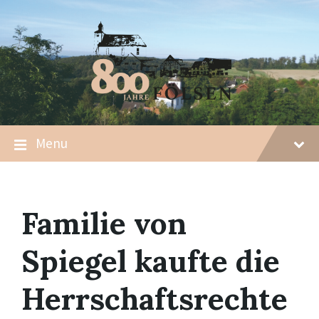
Skip
Skip
Skip
to
to
to
content
main
footer
navigation
Menu
Familie von
Spiegel kaufte die
Herrschaftsrechte