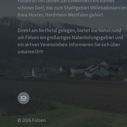
Fölsen ist mit seinen 200 Einwohnern ein kleines
schönes Dorf, das zum Stadtgebiet Willebadessen im
Kreis Höxter, Nordrhein-Westfalen gehört.
Direkt am Nethetal gelegen, bietet die Natur rund
um Fölsen ein großartiges Naherholungsgebiet und
ein aktives Vereinsleben. Informieren Sie sich über
unseren Ort!
Email
© 2026 Fölsen