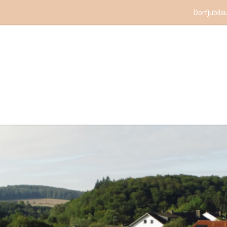
Dorfjubilä