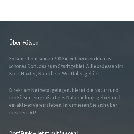
Über Fölsen
Fölsen ist mit seinen 200 Einwohnern ein kleines
schönes Dorf, das zum Stadtgebiet Willebadessen im
Kreis Höxter, Nordrhein-Westfalen gehört.
Direkt am Nethetal gelegen, bietet die Natur rund
um Fölsen ein großartiges Naherholungsgebiet und
ein aktives Vereinsleben. Informieren Sie sich über
unseren Ort!
DorfFunk – jetzt mitfunken!