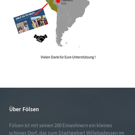
Über Fölsen
Fölsen ist mit seinen 200 Einwohnern ein kleines
schönes Dorf, das zum Stadtgebiet Willebadessen im