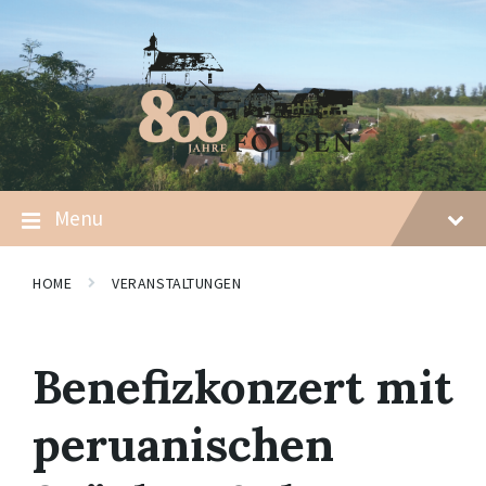
Skip
Skip
Skip
to
to
to
content
main
footer
navigation
Menu
HOME
VERANSTALTUNGEN
Benefizkonzert mit
peruanischen