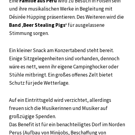
Eine
Familie aus Peru
wird zu Besuch in Fölsen sein
und ihre musikalischen Werke in Begleitung mit
Désirée Hüpping präsentieren. Des Weiteren wird die
Band ‚Beer Stealing Pigs‘
für ausgelassene
Stimmung sorgen.
Ein kleiner Snack am Konzertabend steht bereit.
Einige Sitzgelegenheiten sind vorhanden, dennoch
wäre es nett, wenn ihr eigene Campinghocker oder
Stühle mitbringt. Ein großes offenes Zelt bietet
Schutz für jede Wetterlage.
Auf ein Eintrittsgeld wird verzichtet, allerdings
freuen sich die Musikerinnen und Musiker auf
großzügige Spenden.
Das Benefit ist für ein benachteiligtes Dorf im Norden
Perus (Aufbau von Minijobs, Beschaffung von