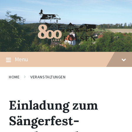
Skip
Skip
Skip
to
to
to
content
main
footer
navigation
Menu
HOME
VERANSTALTUNGEN
Einladung zum
Sängerfest-