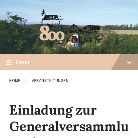
Skip
Skip
Skip
to
to
to
content
main
footer
navigation
Menu
HOME
VERANSTALTUNGEN
Einladung zur
Generalversammlu