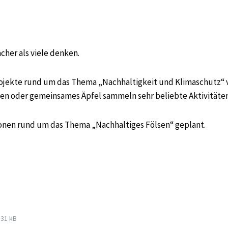
cher als viele denken.
ojekte rund um das Thema „Nachhaltigkeit und Klimaschutz“ v
uen oder gemeinsames Äpfel sammeln sehr beliebte Aktivitäten
onen rund um das Thema „Nachhaltiges Fölsen“ geplant.
ile
531 kB