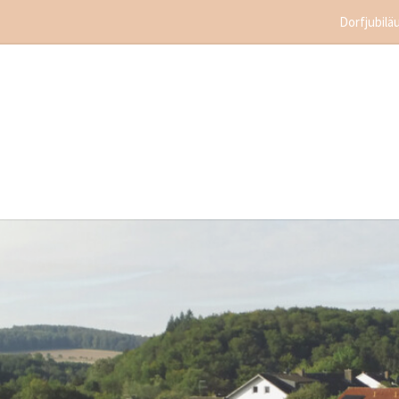
Dorfjubilä