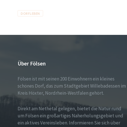
s
Tags
DORFLEBEN
Über Fölsen
Fölsen ist mit seinen 200 Einwohnern ein kleines
schönes Dorf, das zum Stadtgebiet Willebadessen im
Kreis Höxter, Nordrhein-Westfalen gehört.
Direkt am Nethetal gelegen, bietet die Natur rund
um Fölsen ein großartiges Naherholungsgebiet und
ein aktives Vereinsleben. Informieren Sie sich über