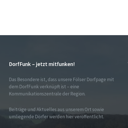
ize:
DorfFunk – jetzt mitfunken!
Das Besondere ist, dass unsere Fölser Dorfpage mit
dem DorfFunk verknüpft ist – eine
Kommunikationszentrale der Region.
Beiträge und Aktuelles aus unserem Ort sowie
umliegende Dörfer werden hier veröffentlicht.